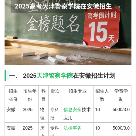
一、 2025
天津警察学院
在安徽招生计划
招生
招生年
科
批次
招生专业
招生人
学费学
省份
份
目
数
制
安徽
2025
物
专科
信息安全
技术
10
5500/3.0
理
批
应用
安徽
2025
历
专科
法律事务
10
5000/3.0
史
批