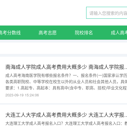
高考分数线
高考志愿
院校排名
成人高
南海成人学院成人高考费用大概多少
成人高考海南医学院有哪些报名条件？一、报名条件(一)国家承认学
各类高职院校、中等学校在校生以外的从业人员和社会其他人员，具
要求：1.高起专、高起本：具有高中(含中专、职高、技校)毕业文化程
或同等学力人员。2.专升本：已取得经教育部审定核准的国民教育系
2023-09-19 15:24:06
高等学校、高等教育自学考试机构颁发的专科毕业证书、本科结业证
或以上证书的人员。(二)报考医学门类专业的考生还应具备以
大连工人大学成人高考费用大概多少
大连理工大学成人高考报名入口？大连理工大学成人高考报名入口：