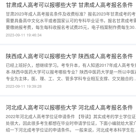
龙头和中心。
甘肃成人高考可以报哪些大学 甘肃成人高考报名条件
甘肃2023年成人高考报名条件及收费标准？报名2023年甘肃成考的
需要具备高中文化水平或者国家认可的专科毕业证书，报名甘肃成考
要缴纳报考费，每生每科收报名考试费25元，电子档案制作费每生30
元。2023年甘肃成人高考报名有哪些条件报考甘肃成人高考高中起点
2023-09-11 19:46:34
本科或高中起点升专科的考生应具有高中文化程度。报考甘肃成人高
专科起点升本科的考生必须是已取得国民教育系列高等学校、高
陕西成人高考可以报哪些大学 陕西成人高考报名条件
已经上班好久，想继续学习。考专升本，有人知道2017年成人高考专
本-陕西中医药大学可以报考哪些专业？陕西中医药大学是一所以中医
专业为主体，医、理、工、文、管多学科专业相互支撑、交叉融合的
学类院校。以下2017年陕西中医药大学成人高考专升本招生专业：1.
2023-09-11 19:39:28
复治疗学2.药学3.食品卫生与营养4.中药学5.中医学6.针灸推拿学7.制
工程8.公共事业管理
河北成人高考可以报哪些大学 河北成人高考报名条件
2022年河北成人高考学位证申请条件 【导读】其实成考的学士学位证
处很大，因此很多考生都想在毕业时申请学位证，下面小编就给大家
绍一下河北成考学位证的申请条件。 一般来说，河北成考本科学生在满