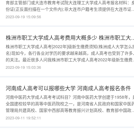
育部主管部门或大连市教育考试院大连理工大学成人高考报名材料：
份证(正反面扫描在一个文件内);非大连市户籍考生须提供在大连市证
(大连市单位工作证明或大连市居住证);学历证书(报考专升本的考生还
2023-09-19 15:09:56
提交教育部学历证书电子注册备案表);报考医学类和护理类专业考生
供执业资格证书。大连理工大学成人高考报名时间是什么时候大连
株洲市职工大学成人高考费用大概多少
株洲市职工大学成人高考[2022年]级新生缴费须知(株洲成人大学怎么
名)现如今，各行各业对学历的要求越来越高，成人高考也受到了许多
的关注。最近很多人问我株洲市职工大学成人高考2022年级新生缴费
知！今天成考的老师就来给大家详细讲解一下：祝贺你被我校录取!为
2023-09-19 15:03:36
你顺利办理入学注册缴费手续，现将有关事项通知如下:一-、注册时
间:2022年12月10日至2022年3月15日二、缴费类别:1.学
河南成人高考可以报哪些大学 河南成人高考报名条件
河南中医药大学成人高考考试科目？河南中医药大学创建于1958年，
全国建校较早的高等中医药院校之一，是河南省人民政府和国家中医
管理局共建高校、国家中西部高等教育振兴计划高校、教育部中国政
奖学金生培养高校、教育部中医学专业“5+3”一体化招生院校、国家中
2023-09-11 19:52:11
药国际合作基地、博士学位授权单位、省级文明单位。是河南省中医
人才培养、科学研究、社会服务、文化传承与创新、国际交流与合作