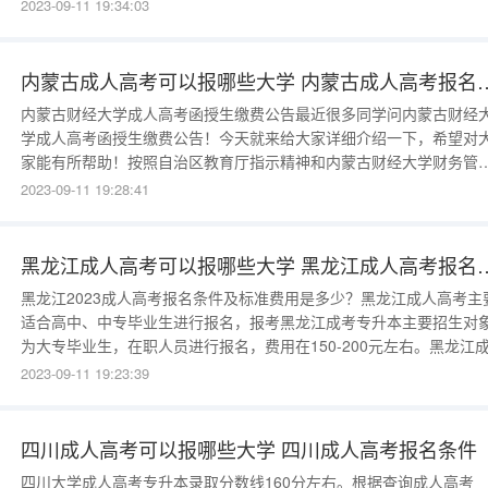
足学士学位申请条件后，通过自行申请就可以取得学士学位证书。如
2023-09-11 19:34:03
考生没有完成相应的学位证申请条件，那就只能拿到毕业证。 河北成
本科毕业后不能直接获得学位证，想要获取学位证还需要去申请，并
内蒙古成人高考可以报哪些大学
内蒙古财经大学成人高考函授生缴费公告最近很多同学问内蒙古财经
学成人高考函授生缴费公告！今天就来给大家详细介绍一下，希望对
家能有所帮助！按照自治区教育厅指示精神和内蒙古财经大学财务管
制度，学校所有函授生学费(专升本：第一学年2400.00元;第二学年
2023-09-11 19:28:41
2400.00元;第三学年：1200.00元。专科：第一学年2000.00元;第二
2000.00元;第三学年1000.00元)采取
黑龙江成人高考可以报哪些大学
黑龙江2023成人高考报名条件及标准费用是多少？黑龙江成人高考主
适合高中、中专毕业生进行报名，报考黑龙江成考专升本主要招生对
为大专毕业生，在职人员进行报名，费用在150-200元左右。黑龙江
高考报考需要什么学历要求黑龙江成人高考报名主要招生对象为国家
2023-09-11 19:23:39
认学历的各类高、中等学校在校生以外的从业人员和社会其他人员。
考黑龙江成人高考高起本或高起专的考生应高级中等教育学校毕业或
四川成人高考可以报哪些大学 四川成人高考报名条件
四川大学成人高考专升本录取分数线160分左右。根据查询成人高考