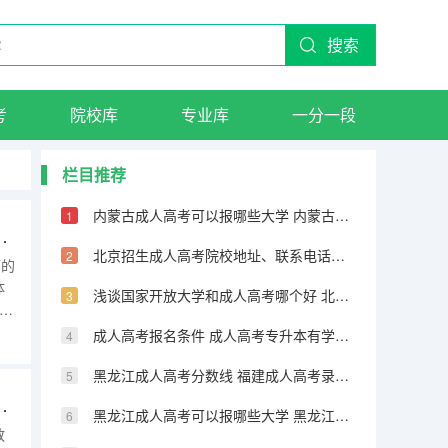
搜索
考
院校库
专业库
一分一段
栏目推荐
内蒙古成人高考可以报哪些大学 内蒙古成人高考报名条件
 南海成人学院报名条件和时间
北京招生成人高考院校地址、联系电话及网址 成人高考艺术类加试过不了怎么办
历的
体
浅谈国家开放大学和成人高考哪个好 北京招生成人高考院校地址、联系电话及网址
度
列
成人高考报名条件 成人高考专升本有学位证书吗
书
黑龙江成人高考分数线 福建成人高考录取分数线
 大连工人大学报名条件和时间
黑龙江成人高考可以报哪些大学 黑龙江成人高考报名条件
教