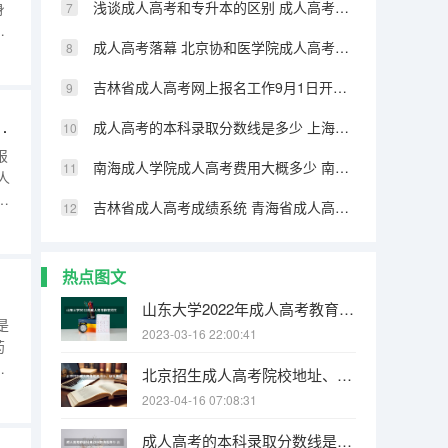
浅谈成人高考和专升本的区别 成人高考艺术类加试过不了怎么办
身
明
成人高考落幕 北京协和医学院成人高考招生章程
须
须提
吉林省成人高考网上报名工作9月1日开始 中国人民公安大学成人高考招生章程
 株洲市职工大学报名条件和时间
成人高考的本科录取分数线是多少 上海交通大学成考分数线
报
南海成人学院成人高考费用大概多少 南海成人学院报名条件和时间
人
须
吉林省成人高考成绩系统 青海省成人高考成绩查询公告
了
热点图文
山东大学2022年成人高考教育招生简章 高等学历继续教育（成人高考）招生简章
是
2023-03-16 22:00:41
药
府
北京招生成人高考院校地址、联系电话及网址 成人高考艺术类加试过不了怎么办
医
2023-04-16 07:08:31
药
的
成人高考的本科录取分数线是多少 北京大学校本部成考专升本录取分数线