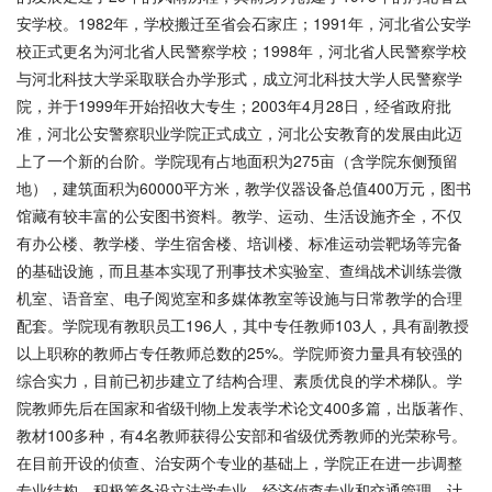
安学校。1982年，学校搬迁至省会石家庄；1991年，河北省公安学
校正式更名为河北省人民警察学校；1998年，河北省人民警察学校
与河北科技大学采取联合办学形式，成立河北科技大学人民警察学
院，并于1999年开始招收大专生；2003年4月28日，经省政府批
准，河北公安警察职业学院正式成立，河北公安教育的发展由此迈
上了一个新的台阶。学院现有占地面积为275亩（含学院东侧预留
地），建筑面积为60000平方米，教学仪器设备总值400万元，图书
馆藏有较丰富的公安图书资料。教学、运动、生活设施齐全，不仅
有办公楼、教学楼、学生宿舍楼、培训楼、标准运动尝靶场等完备
的基础设施，而且基本实现了刑事技术实验室、查缉战术训练尝微
机室、语音室、电子阅览室和多媒体教室等设施与日常教学的合理
配套。学院现有教职员工196人，其中专任教师103人，具有副教授
以上职称的教师占专任教师总数的25%。学院师资力量具有较强的
综合实力，目前已初步建立了结构合理、素质优良的学术梯队。学
院教师先后在国家和省级刊物上发表学术论文400多篇，出版著作、
教材100多种，有4名教师获得公安部和省级优秀教师的光荣称号。
在目前开设的侦查、治安两个专业的基础上，学院正在进一步调整
专业结构，积极筹备设立法学专业、经济侦查专业和交通管理、计