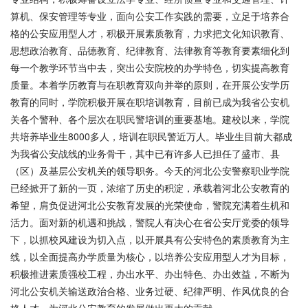
算机、保安管理等专业，面向公安工作实践的需要，立足于培养合
格的公安应用型人才，积极开展素质教育，力求把文化知识教育、
思想政治教育、品德教育、纪律教育、法律教育等教育要素细化到
每一个教学环节当中去，突出公安院校的办学特色，切实提高教育
质量。本着学历教育与在职教育双向并举的原则，在开展公安学历
教育的同时，学院积极开展在职培训教育，目前已成为我省公安机
关各个警种、各个层次在职民警培训的重要基地。建校以来，学院
共培养毕业生8000多人，培训在职民警近万人。毕业生目前大都成
为我省公安战线的业务骨干，其中已有许多人已担任了盛市、县
（区）及基层公安机关的领导职务。今天的河北公安警察职业学院
已经掀开了新的一页，浓缩了历史的积淀，承载着河北公安教育的
希望，肩负促进河北公安教育发展的光荣使命，警院充满着生机和
活力。面对新的机遇和挑战，警院人有决心在省公安厅党委的领导
下，以抓校风建设为切入点，以开展具有公安特色的素质教育为主
线，以全面提高办学质量为核心，以培养公安应用型人才为目标，
积极推进素质强校工程，办出水平、办出特色、办出效益，不断为
河北公安机关输送政治合格、业务过硬、纪律严明、作风优良的合