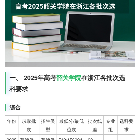
一、 2025年高考
韶关学院
在浙江各批次选
科要求
综合
年份
录取批
招生类
最低分/最低
批次线
专业
选科要
次
型
位次
差
组
求
2025
普通类
普通类
513/156994
23
-
-