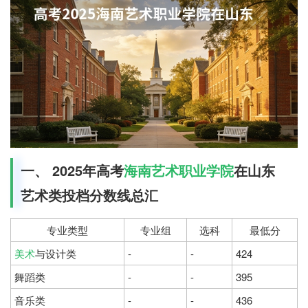
一、 2025年高考
海南艺术职业学院
在山东
艺术类投档分数线总汇
专业类型
专业组
选科
最低分
美术
与设计类
-
-
424
舞蹈类
-
-
395
音乐类
-
-
436