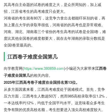
其高考自主命题的试卷的难度之大，是众所周知的，加上减
招，江苏省考生的高考难度只会更大。
河南省的考生就有80万，这竞争力拿出去都能吓坏别的省，再
加上重点大学的录取率很低，河南省的的高考也是异常艰难。
河南、湖北、湖南着三个省份的考生高考的试卷是全国Ⅰ卷，难
度比其他全国卷的难度都要大，就在去年湖南的录取分数线是
全国Ⅰ卷里最高的。
江西卷子难度全国第几
向学教育网(
https://www.380859.com
)小编还为大家带来
江西卷
子难度全国第几
的相关内容。
2025年江西高考卷子难度在全国排名第13位。
向学教育网
从多方面因素来看，江西高考难度处于困难模式。首先，竞争
压力方面，江西考生人数超50万，然而985高校录取率仅1.2%，
一本达线率约12%，均低于全国平均水平。这意味着众多考生
竞争有限的优质高校名额，考生想要进入顶尖高校难度较大。