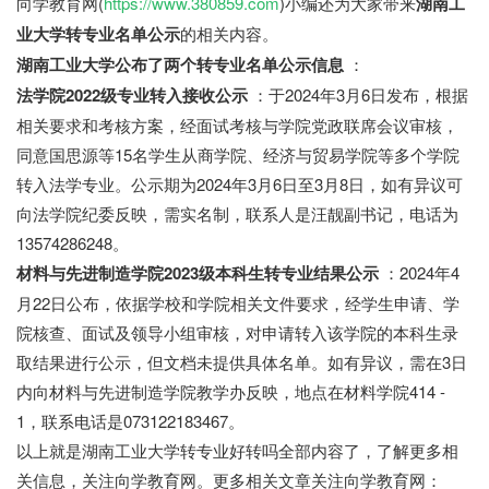
向学教育网(
https://www.380859.com
)小编还为大家带来
湖南工
业大学转专业名单公示
的相关内容。
湖南工业大学公布了两个转专业名单公示信息
：
法学院2022级专业转入接收公示
：于2024年3月6日发布，根据
相关要求和考核方案，经面试考核与学院党政联席会议审核，
同意国思源等15名学生从商学院、经济与贸易学院等多个学院
转入法学专业。公示期为2024年3月6日至3月8日，如有异议可
向法学院纪委反映，需实名制，联系人是汪靓副书记，电话为
13574286248。
材料与先进制造学院2023级本科生转专业结果公示
：2024年4
月22日公布，依据学校和学院相关文件要求，经学生申请、学
院核查、面试及领导小组审核，对申请转入该学院的本科生录
取结果进行公示，但文档未提供具体名单。如有异议，需在3日
内向材料与先进制造学院教学办反映，地点在材料学院414 -
1，联系电话是073122183467。
以上就是湖南工业大学转专业好转吗全部内容了，了解更多相
关信息，关注向学教育网。更多相关文章关注向学教育网：