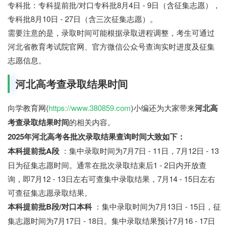
专科批：专科提前批/对口专科批8月4日 - 9日（含征集志愿），
专科批8月10日 - 27日（含三次征集志愿）。
需要注意的是，录取时间可能根据录取进程调整，考生可通过
河北省教育考试院官网、官方微信公众号查询实时进度及征集
志愿信息。
河北高考查录取结果时间
向学教育网(
https://www.380859.com
)小编还为大家带来
河北高
考查录取结果时间
的相关内容。
2025年河北高考各批次录取结果查询时间大致如下：
本科提前批A段
：集中录取时间为7月7日 - 11日，7月12日 - 13
日为征集志愿时间。通常在批次录取结束后1 - 2日内开放查
询，即7月12 - 13日左右可查集中录取结果，7月14 - 15日左右
可查征集志愿录取结果。
本科提前批B段/对口本科
：集中录取时间为7月13日 - 15日，征
集志愿时间为7月17日 - 18日。集中录取结果预计7月16 - 17日