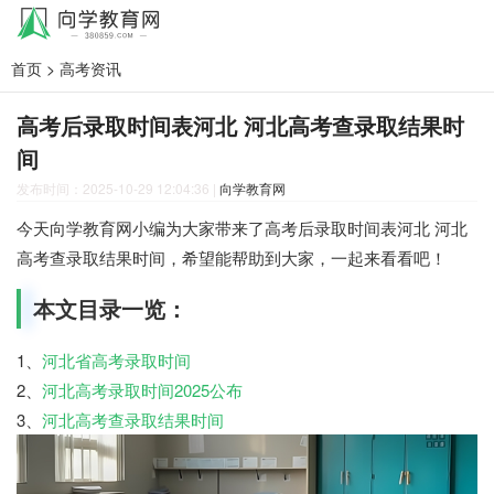
首页
>
高考资讯
高考后录取时间表河北 河北高考查录取结果时
间
发布时间：2025-10-29 12:04:36
|
向学教育网
今天向学教育网小编为大家带来了高考后录取时间表河北 河北
高考查录取结果时间，希望能帮助到大家，一起来看看吧！
本文目录一览：
1、
河北省高考录取时间
2、
河北高考录取时间2025公布
3、
河北高考查录取结果时间