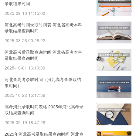
录取结果时间
2025-09-10 11:15:00
河北高考时间录取时间表 河北省高考本科
录取结果查询时间
2025-08-26 00:28:22
河北高考后录取查询时间 河北省高考本科
录取结果查询时间
2025-10-01 16:10:30
河北查高考录取时间（河北高考查录取结
果时间）
2025-10-22 15:17:39
高考河北录取时间表格 2025年河北高考录
取结果查询时间
2025-09-19 18:47:26
2025年河北高考录取结果查询时间 河北查