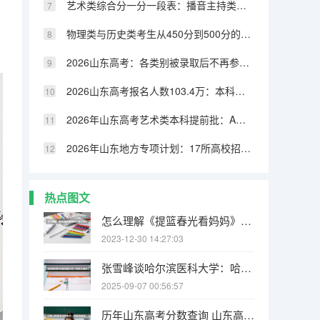
艺术类综合分一分一段表：播音主持类文化控制线442分，艺术类最高
物理类与历史类考生从450分到500分的晋级率对比
2026山东高考：各类别被录取后不再参加后续志愿填报
2026山东高考报名人数103.4万：本科录取率不足45%
2026年山东高考艺术类本科提前批：A类B类志愿模式详解
2026年山东地方专项计划：17所高校招生3500人
热点图文
怎么理解《提篮春光看妈妈》这个作文题目？
2023-12-30 14:27:03
张雪峰谈哈尔滨医科大学：哈医大属于什么档次？
2025-09-07 00:56:57
历年山东高考分数查询 山东高考成绩在哪查