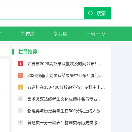
搜索
考
院校库
专业库
一分一段
栏目推荐
江苏省2026高招录取批次及时间公布！本科提前批7月8日开录，8月11日专科补录结束
2026强基计划录取结果集中公布！厦门大学、西北农林科技大学等校发布录取标准
各选科在350-400分段的分布：专科中上段选科特征分析
艺术类双达线考生文化成绩排名与专业成绩排名的综合应用
物理类与历史类考生在500分以上的人数及占比对比
普通类一分一段表：物理类与历史类考生在各分数段人数差距分析