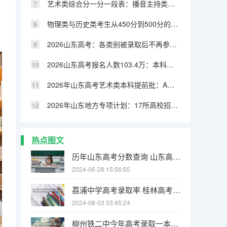
艺术类综合分一分一段表：播音主持类文化控制线442分，艺术类最高
物理类与历史类考生从450分到500分的晋级率对比
2026山东高考：各类别被录取后不再参加后续志愿填报
2026山东高考报名人数103.4万：本科录取率不足45%
2026年山东高考艺术类本科提前批：A类B类志愿模式详解
2026年山东地方专项计划：17所高校招生3500人
热点图文
历年山东高考分数查询 山东高考成绩在哪查
2024-06-28 15:56:55
荔浦中学高考录取率 桂林高考各校成绩 （普高）
2024-08-03 03:45:24
柳州铁二中今年高考录取一本的人数（23年柳州二中一本人数）