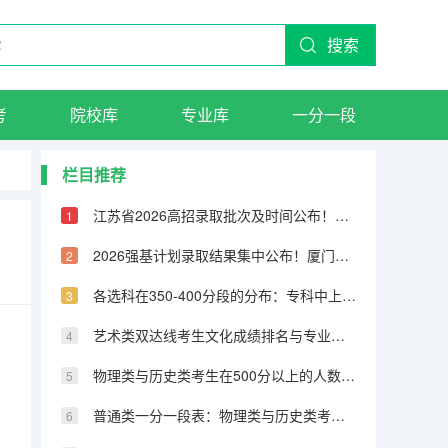
搜索
考
院校库
专业库
一分一段
栏目推荐
江苏省2026高招录取批次及时间公布！本科提前批7月8日开录，8月11日专科补录结束
2026强基计划录取结果集中公布！厦门大学、西北农林科技大学等校发布录取标准
各选科在350-400分段的分布：专科中上段选科特征分析
艺术类双达线考生文化成绩排名与专业成绩排名的综合应用
，
物理类与历史类考生在500分以上的人数及占比对比
普通类一分一段表：物理类与历史类考生在各分数段人数差距分析