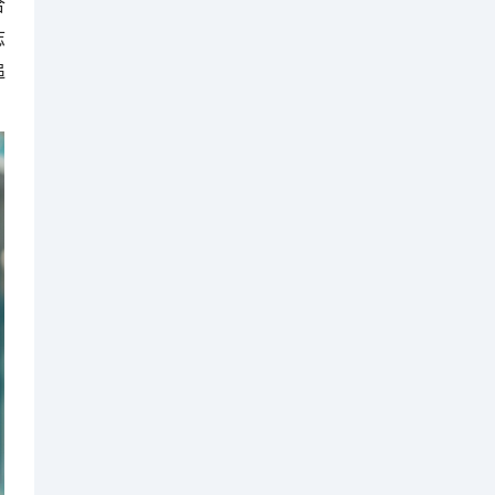
合
志
追