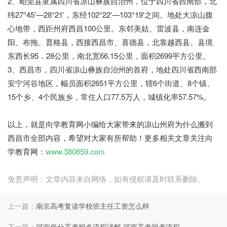
2、昭觉县隶属四川省凉山彝族自治州，位于四川省西南部，北
纬27°45′—28°21′，东经102°22′—103°19′之间。地处大凉山腹
心地带，西距州府西昌100公里。东邻美姑、雷波县，南连金
阳、布拖、普格县，西接西昌市、喜德县，北靠越西县。县境
东西长95．28公里，南北宽66.15公里，面积2699平方公里。
3、西昌市，四川省凉山彝族自治州的首府，地处四川省西南部
安宁河谷地区，幅员面积2651平方公里，辖6个街道、8个镇、
15个乡、4个民族乡，常住人口77.5万人，城镇化率57.57%。
向学教育网
以上，就是向学教育网小编给大家带来的凉山州府为什么搬到
西昌市全部内容，希望对大家有所帮助！更多相关文章关注向
学教育网：
www.380859.com
免责声明：文章内容来自网络，如有侵权请及时联系删除。
上一篇：
南京高考复读学校班主任工资怎么样
下一篇：
河南低分高考报名流程详解 河南高考报考流程