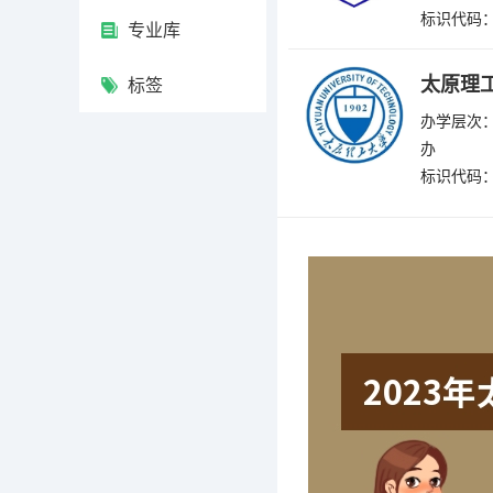
标识代码：4
专业库
太原理
标签
办学层次：
办
标识代码：4