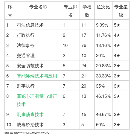
序
专业名称
专业排
学校
位次比
专业星
号
名
数
级
1
司法信息技术
1
11
9.09%
5★
2
行政执行
2
17
11.76%
4★
3
法律事务
10
76
13.16%
4★
4
交通管理
2
10
20%
4★
5
安全防范技术
5
24
20.83%
3★
6
智能终端技术与应用
7
21
33.33%
3★
7
刑事执行
7
20
35%
3★
8
罪犯心理测量与矫正
6
13
46.15%
3★
技术
9
刑事侦查技术
7
15
46.67%
3★
10
戒毒矫治技术
3
5
60%
3★
宁夏警官职业学院简介